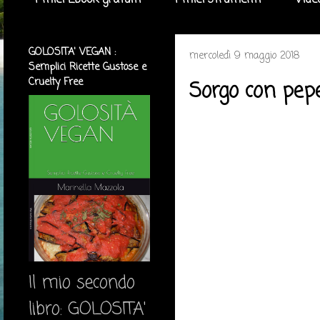
I miei Ebook gratuiti
I miei strumenti
Vide
GOLOSITA' VEGAN :
mercoledì 9 maggio 2018
Semplici Ricette Gustose e
Cruelty Free
Sorgo con pep
Il mio secondo
libro: GOLOSITA'