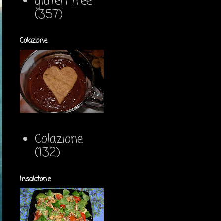
gluten free
(357)
Colazione
Colazione
(132)
Insalatone