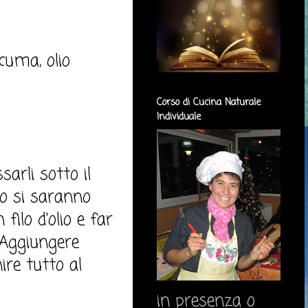
rcuma, olio
Corso di Cucina Naturale
Individuale
sarli sotto il
do si saranno
 filo d'olio e far
 Aggiungere
ire tutto al
in presenza o