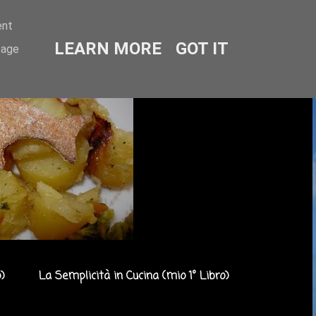
ent
LEARN MORE
GOT IT
sage
)
La Semplicità in Cucina (mio 1° Libro)