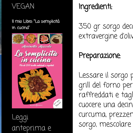
VEGAN
Ingredienti:
Il mio Libro: "La semplicità
350 gr sorgo decor
in cucina"
extravergine d'oli
Preparazione:
Lessare il sorgo p
grill del forno p
raffreddati e tagli
cuocere una deci
curcuma, prezzemo
Leggi
sorgo, mescolare 
anteprima e