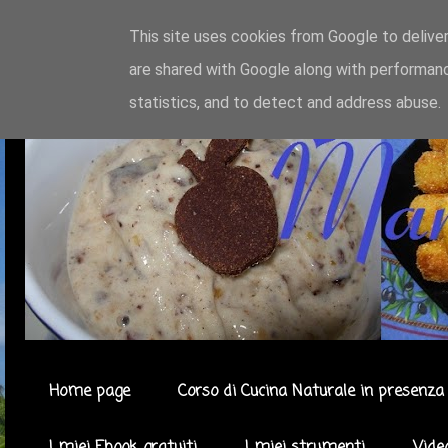
This site uses cookies from Google to deliver
are shared with Google along with performanc
statistics, and to detect and address abuse.
Home page
Corso di Cucina Naturale in presenza 