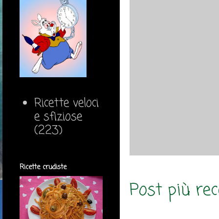
Ricette veloci
e sfiziose
(223)
Ricette crudiste
Post più re