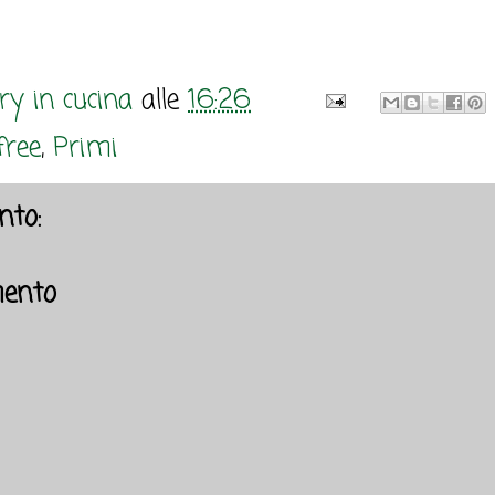
y in cucina
alle
16:26
free
,
Primi
to:
ento