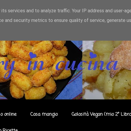
 its services and to analyze traffic. Your IP address and user-ag
e and security metrics to ensure quality of service, generate u
o online
Cosa mangio
Golosità Vegan (mio 2° Libro