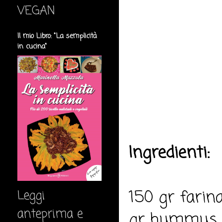
VEGAN
Il mio Libro: "La semplicità
in cucina"
Ingredienti:
150 gr farin
Leggi
anteprima e
gr hummus, 5