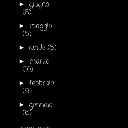
giugno
►
(8)
maggio
►
(5)
aprile
(5)
►
marzo
►
(10)
febbraio
►
(9)
gennaio
►
(6)