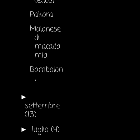
ceciosi
Pakora
Maionese
di
macada
mia
Bombolon
i
►
settembre
(13)
luglio
(4)
►