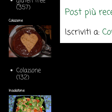
gluten free
(357)
Post più rec
Colazione
Iscriviti a:
Co
Colazione
(132)
Insalatone