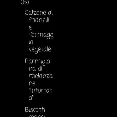
(6)
Calzone ai
friarielli
e
formagg
io
vegetale
Parmigia
na di
melanza
ne
"intortat
a"
Biscotti