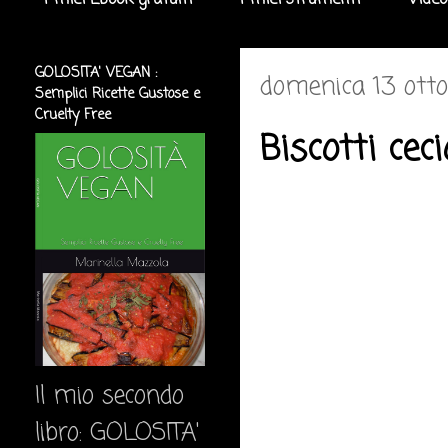
I miei Ebook gratuiti
I miei strumenti
Video
GOLOSITA' VEGAN :
domenica 13 ott
Semplici Ricette Gustose e
Cruelty Free
Biscotti ceci
Il mio secondo
libro: GOLOSITA'