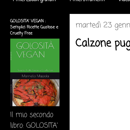
I miei Ebook gratuiti
I miei strumenti
Video
GOLOSITA' VEGAN :
martedì 23 genn
Semplici Ricette Gustose e
Cruelty Free
Calzone pu
Il mio secondo
libro: GOLOSITA'