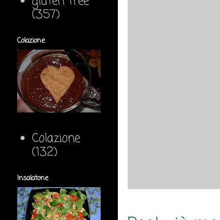
gluten free
(357)
Colazione
Colazione
(132)
Insalatone