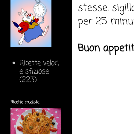
stesse, sigil
per 25 minut
Buon appeti
Ricette veloci
e sfiziose
(223)
Ricette crudiste