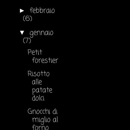
febbraio
►
(6)
gennaio
▼
(7)
Petit
forestier
Risotto
alle
patate
dolci
Gnocchi di
miglio al
forno