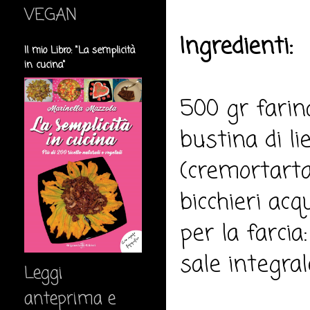
VEGAN
Ingredienti:
Il mio Libro: "La semplicità
in cucina"
500 gr farin
bustina di li
(cremortartar
bicchieri acqu
per la farcia
sale integral
Leggi
anteprima e