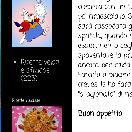
crepiera con un f
po' rimescolato. 
sarà rassodata gi
spatola, quando s
esaurimento degli
spaventate: la p
Ricette veloci
ancora ben calda.
e sfiziose
Farcirla a piacere
(223)
crepes, le ho far
"stagionato" di r
Ricette crudiste
Buon appetito