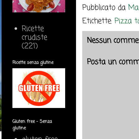
Pubblicato da
Mar
Etichette:
Pizza to
Ricette
crudiste
Nessun commen
(221)
Posta un comm
Ricette senza glutine
Gluten free - Senza
glutine