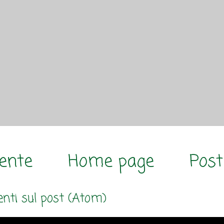
cente
Home page
Post
ti sul post (Atom)