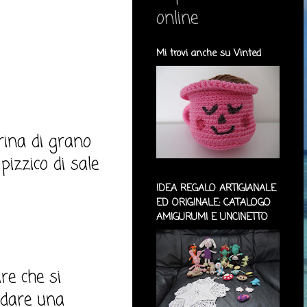
online
Mi trovi anche su Vinted
rina di grano
pizzico di sale
IDEA REGALO ARTIGIANALE
ED ORIGINALE: CATALOGO
AMIGURUMI E UNCINETTO
re che si
ldare una