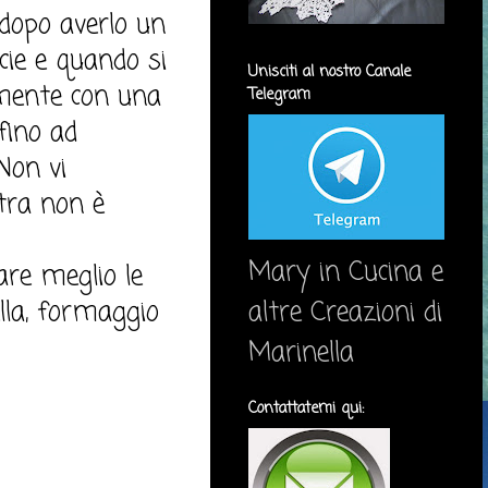
 dopo averlo un
cie e quando si
Unisciti al nostro Canale
amente con una
Telegram
fino ad
Non vi
tra non è
Mary in Cucina e
are meglio le
ella, formaggio
altre Creazioni di
Marinella
Contattatemi qui: