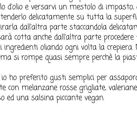
ilo d'olio e versarvi un mestolo di impasto,
Stenderlo delicatamente su tutta la superfi
rarla dall'altra parte staccandola delicat
arà cotta anche dall'altra parte procedere 
 ingredienti oliando ogni volta la crepiera. 
rima si rompe quasi sempre perchè la pias
, io ho preferito gusti semplici per assapor
cite con melanzane rosse grigliate, valerian
iso ed una salsina piccante vegan.