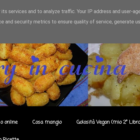
 its services and to analyze traffic. Your IP address and user-ag
e and security metrics to ensure quality of service, generate u
o online
Cosa mangio
Golosità Vegan (mio 2° Libro