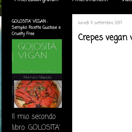
I miei Ebook gratuiti
I miei strumenti
Vide
GOLOSITA' VEGAN :
lunedì 11 settembre 2017
Semplici Ricette Gustose e
Cruelty Free
Crepes vegan v
Il mio secondo
libro: GOLOSITA'