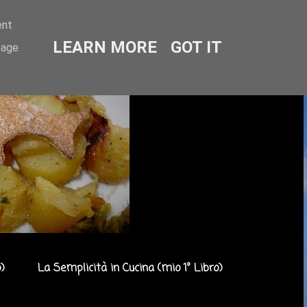
ent
LEARN MORE
GOT IT
sage
)
La Semplicità in Cucina (mio 1° Libro)