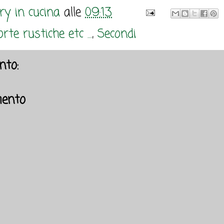
y in cucina
alle
09:13
rte rustiche etc ...
,
Secondi
to:
ento