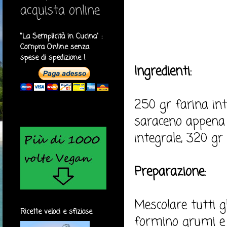
acquista online
"La Semplicità in Cucina" :
Compra Online senza
spese di spedizione !
Ingredienti:
250 gr farina int
saraceno appena m
integrale, 320 gr 
Preparazione:
Mescolare tutti g
Ricette veloci e sfiziose
formino grumi e l