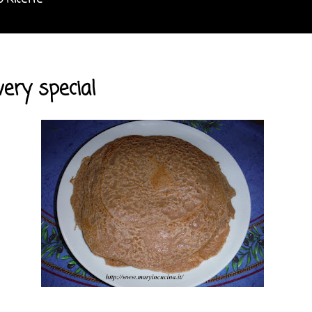
o Ricette
ery special