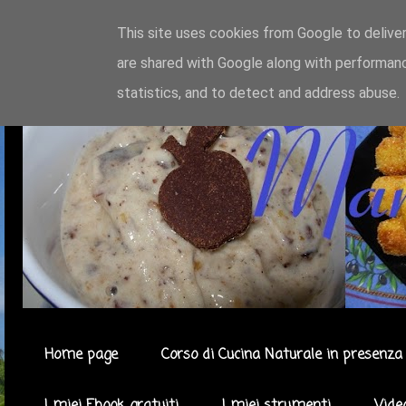
This site uses cookies from Google to deliver
are shared with Google along with performanc
statistics, and to detect and address abuse.
Home page
Corso di Cucina Naturale in presenza 