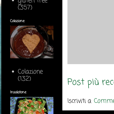
gluten free
(357)
Colazione
Colazione
(132)
Post più re
Insalatone
Iscriviti a:
Commen