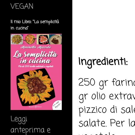
VEGAN
Il mio Libro: "La semplicità
in cucina"
Ingredienti:
250 gr farin
gr olio extrav
pizzico di sa
Leggi
salate. Per l
anteprima e