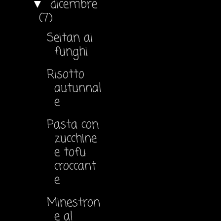
dicembre
▼
(7)
Seitan ai
funghi
Risotto
autunnal
e
Pasta con
zucchine
e tofu
croccant
e
Minestron
e al