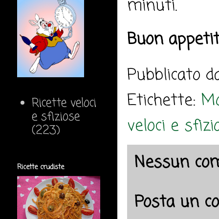
minuti.
Buon appeti
Pubblicato 
Etichette:
M
Ricette veloci
e sfiziose
veloci e sfizi
(223)
Nessun co
Ricette crudiste
Posta un 