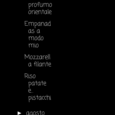
profumo
orientale
Empanad
as a
modo
mio
Mozzarell
a filante
Riso
patate
e...
pistacchi
agosto
►