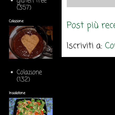
gluten free
(357)
Colazione
Post più rec
Iscriviti a:
Co
Colazione
(132)
Insalatone