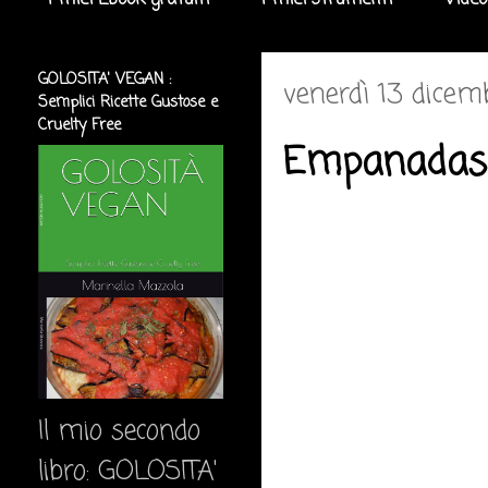
I miei Ebook gratuiti
I miei strumenti
Video
GOLOSITA' VEGAN :
venerdì 13 dice
Semplici Ricette Gustose e
Cruelty Free
Empanadas
Il mio secondo
libro: GOLOSITA'