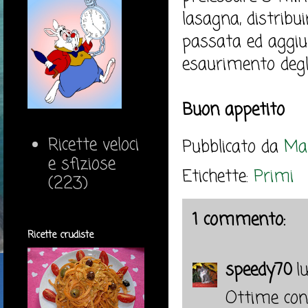
lasagna, distribu
passata ed aggiun
esaurimento degli
Buon appetito
Ricette veloci
Pubblicato da
Mar
e sfiziose
Etichette:
Primi
(223)
1 commento:
Ricette crudiste
speedy70
l
Ottime con