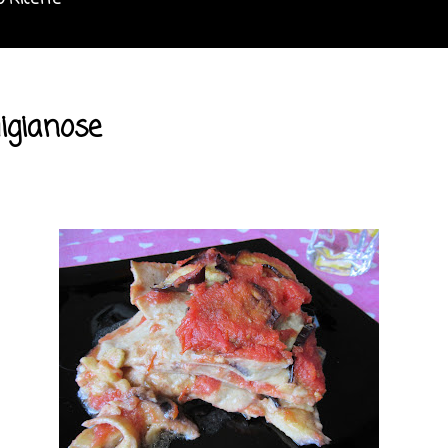
o Ricette
igianose