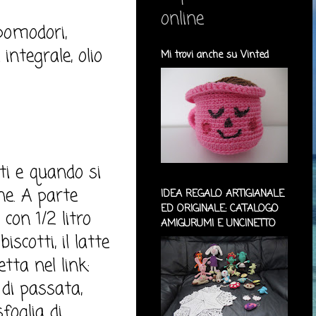
online
pomodori,
integrale, olio
Mi trovi anche su Vinted
ti e quando si
ne. A parte
IDEA REGALO ARTIGIANALE
ED ORIGINALE: CATALOGO
con 1/2 litro
AMIGURUMI E UNCINETTO
iscotti, il latte
tta nel link:
 di passata,
foglia di