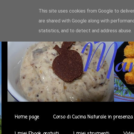
This site uses cookies from Google to deliver
are shared with Google along with performanc
statistics, and to detect and address abuse.
Home page
Corso di Cucina Naturale in presenza 