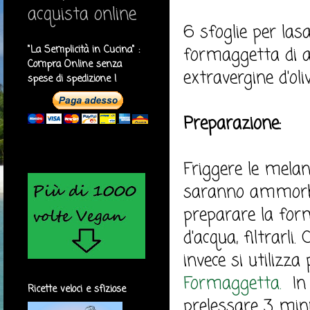
acquista online
6 sfoglie per la
"La Semplicità in Cucina" :
formaggetta di ave
Compra Online senza
extravergine d'oliv
spese di spedizione !
Preparazione:
Friggere le melan
saranno ammorbidi
preparare la forma
d'acqua, filtrarli.
invece si utilizza
Formaggetta.
In 
Ricette veloci e sfiziose
prelessare 3 minu