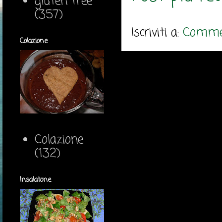
gluten free
(357)
Iscriviti a:
Commen
Colazione
Colazione
(132)
Insalatone