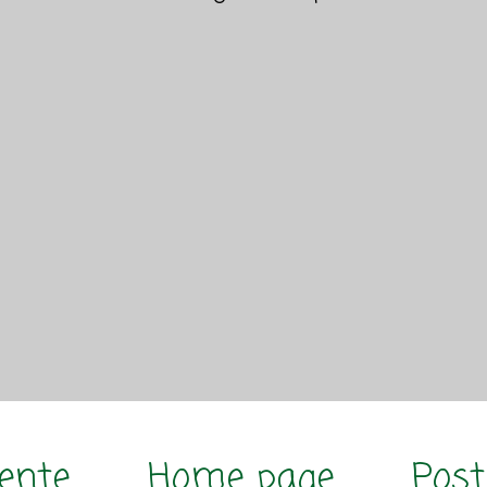
cente
Home page
Post