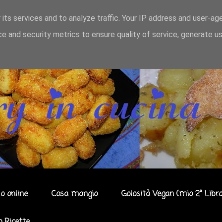
 its services and to analyze traffic. Your IP address and user-ag
e and security metrics to ensure quality of service, generate u
o online
Cosa mangio
Golosità Vegan (mio 2° Libro