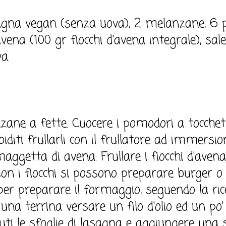
sagna vegan (senza uova), 2 melanzane, 6 
na (100 gr fiocchi d'avena integrale), sale 
a.
zane a fette. Cuocere i pomodori a tocchet
ti frullarli con il frullatore ad immersio
ggetta di avena: Frullare i fiocchi d'avena 
 Con i fiocchi si possono preparare burger o b
 per preparare il formaggio, seguendo la rice
una terrina versare un filo d'olio ed un po'
ti le sfoglie di lasagna e aggiungere una s