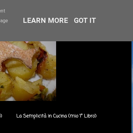
ent
LEARN MORE
GOT IT
sage
)
La Semplicità in Cucina (mio 1° Libro)