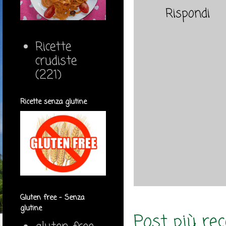
Rispondi
Ricette
crudiste
(221)
Ricette senza glutine
Gluten free - Senza
glutine
Post più re