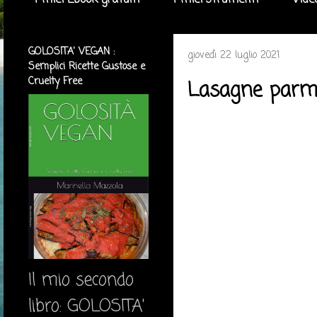
I miei Ebook gratuiti
I miei strumenti
Vide
GOLOSITA' VEGAN :
giovedì 22 luglio 2021
Semplici Ricette Gustose e
Cruelty Free
Lasagne parm
Il mio secondo
libro: GOLOSITA'