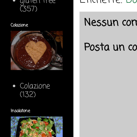
Etichette:
Do
gluten free
(357)
Nessun co
Colazione
Posta un 
Colazione
(132)
Insalatone