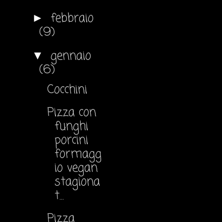
febbraio
►
(9)
gennaio
▼
(6)
Cocchini
Pizza con
funghi
porcini
formagg
io vegan
stagiona
t...
Pizza