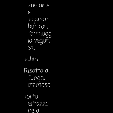
zucchine
e
topinam
bur con
formagg
io vegan
st...
Tahin
Risotto ai
funghi
cremoso
Torta
erbazzo
ne a