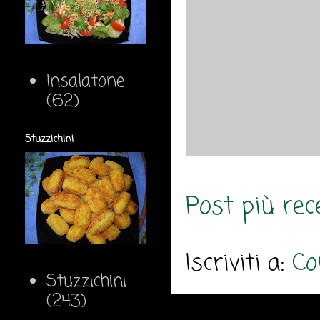
Insalatone
(62)
Stuzzichini
Post più rec
Iscriviti a:
Co
Stuzzichini
(243)