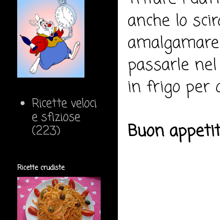
anche lo scir
amalgamare b
passarle nel 
in frigo per 
Ricette veloci
e sfiziose
Buon appeti
(223)
Ricette crudiste