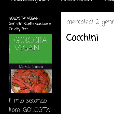
I miei Ebook gratuiti
I miei strumenti
Video
GOLOSITA' VEGAN :
mercoledì 9 gen
Semplici Ricette Gustose e
Cruelty Free
Cocchini
Il mio secondo
libro: GOLOSITA'