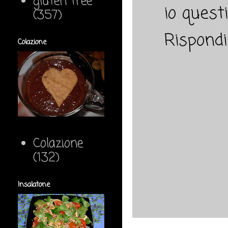
gluten free
io quest
(357)
Rispondi
Colazione
Colazione
(132)
Insalatone