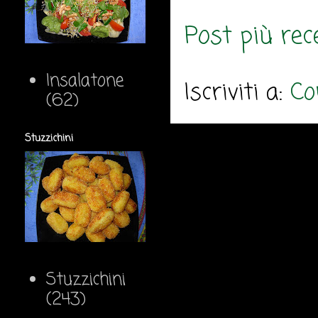
Post più rec
Insalatone
Iscriviti a:
Co
(62)
Stuzzichini
Stuzzichini
(243)