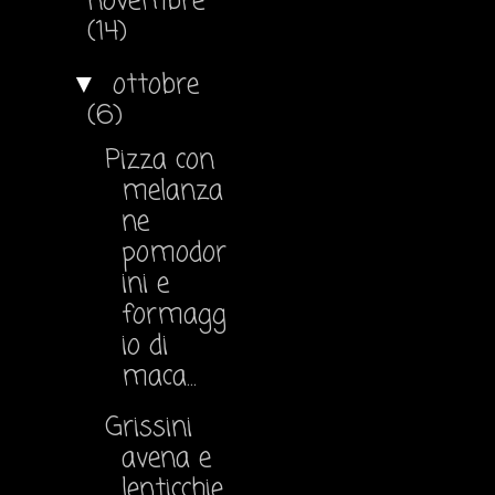
novembre
(14)
ottobre
▼
(6)
Pizza con
melanza
ne
pomodor
ini e
formagg
io di
maca...
Grissini
avena e
lenticchie