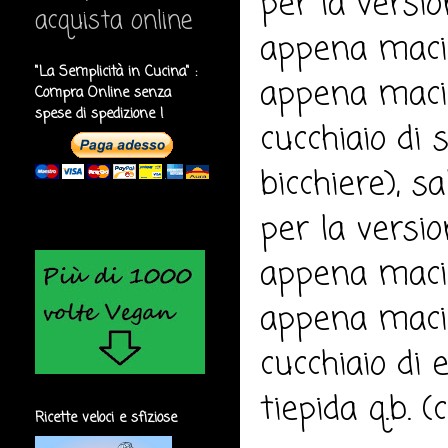
per la versio
acquista online
appena macin
"La Semplicità in Cucina" :
appena macin
Compra Online senza
spese di spedizione !
cucchiaio di 
bicchiere), sa
per la versio
appena macin
appena macin
cucchiaio di
tiepida q.b. (
Ricette veloci e sfiziose