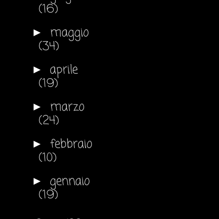
(16)
maggio
►
(34)
aprile
►
(19)
marzo
►
(24)
febbraio
►
(10)
gennaio
►
(19)