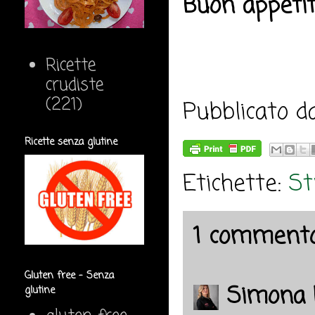
Buon appeti
Ricette
crudiste
(221)
Pubblicato 
Ricette senza glutine
Etichette:
St
1 commento
Gluten free - Senza
Simona 
glutine