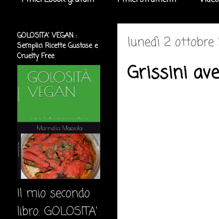
I miei Ebook gratuiti
I miei strumenti
Video
GOLOSITA' VEGAN :
lunedì 2 ottobre
Semplici Ricette Gustose e
Cruelty Free
Grissini ave
Il mio secondo
libro: GOLOSITA'