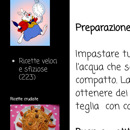
Preparazione
Impastare tu
Ricette veloci
l'acqua che 
e sfiziose
(223)
compatto. La
ottenere dei 
Ricette crudiste
teglia con c